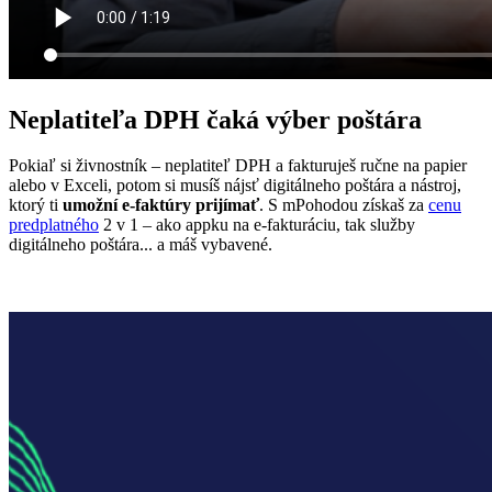
Neplatiteľa DPH čaká
výber poštára
Pokiaľ si živnostník – neplatiteľ DPH a fakturuješ ručne na papier
alebo v Exceli, potom si musíš nájsť digitálneho poštára a nástroj,
ktorý ti
umožní e‑faktúry prijímať
. S mPohodou získaš za
cenu
predplatného
2 v 1 – ako appku na e‑fakturáciu, tak služby
digitálneho poštára... a máš vybavené.