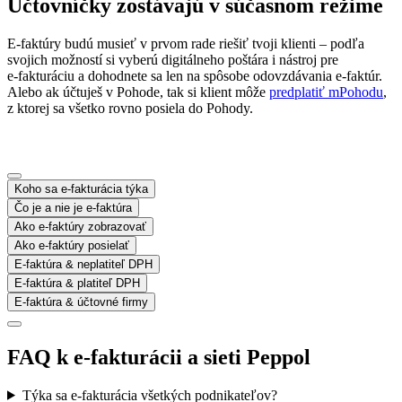
Účtovníčky zostávajú
v súčasnom režime
E‑faktúry budú musieť v prvom rade riešiť tvoji klienti – podľa
svojich možností si vyberú digitálneho poštára i nástroj pre
e‑fakturáciu a dohodnete sa len na spôsobe odovzdávania e‑faktúr.
Alebo ak účtuješ v Pohode, tak si klient môže
predplatiť mPohodu
,
z ktorej sa všetko rovno posiela do Pohody.
Koho sa e‑fakturácia týka
Čo je a nie je e‑faktúra
Ako e‑faktúry zobrazovať
Ako e‑faktúry posielať
E‑faktúra & neplatiteľ DPH
E‑faktúra & platiteľ DPH
E‑faktúra & účtovné firmy
FAQ
k e‑fakturácii a sieti Peppol
Týka sa e-fakturácia všetkých podnikateľov?