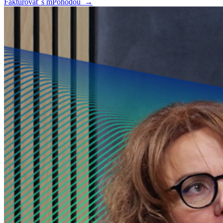
Fakturovať s mPohodou
→