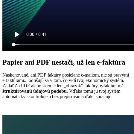
Papier ani PDF nestačí,
už len e-faktúra
Naskenované, ani PDF faktúry posielané e-mailom, nie sú pravými
e‑faktúrami... odlišujú sa v tom, čo vidí tvoj ekonomický systém.
Zatiaľ čo PDF alebo sken je len „obrázok“ faktúry, e‑faktúra má
štruktúrovanú údajovú podobu
. Vďaka tomu ju tvoj systém
automaticky skontroluje a bez prepisovania ďalej spracuje.