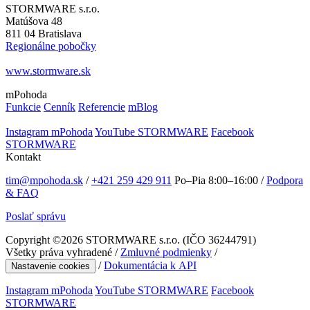
STORMWARE s.r.o.
Matúšova 48
811 04 Bratislava
Regionálne pobočky
www.stormware.sk
mPohoda
Funkcie
Cenník
Referencie
mBlog
Instagram mPohoda
YouTube STORMWARE
Facebook
STORMWARE
Kontakt
tim@mpohoda.sk
/
+421 259 429 911
Po–Pia 8:00–16:00
/
Podpora
& FAQ
Poslať správu
Copyright ©
2026
STORMWARE s.r.o. (IČO 36244791)
Všetky práva vyhradené /
Zmluvné podmienky
/
/
Dokumentácia k API
Nastavenie cookies
Instagram mPohoda
YouTube STORMWARE
Facebook
STORMWARE