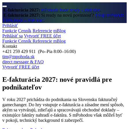
E-fakturácia 2027:
mPohoda bude ready – zisti viac
.
E-fakturácia 2027:
Si ready na novú povinnosť?
Tvoja mPohoda
100% bude – zisti viac
.
Prihlásiť
Funkcie
Cenník
Referencie
mBlog
Prihlásiť sa
Vytvoriť FREE účet
Funkcie
Cenník
Referencie
mBlog
Kontakt
+421 259 429 911 (Po–Pia 8:00–16:00)
tim@mpohoda.sk
direct message & FAQ
Vytvoriť FREE účet
E‑fakturácia 2027:
nové pravidlá pre
podnikateľov
V roku 2027 prichádza do podnikania na Slovensku fakturačný
gamechanger. Do hry vstupuje e‑fakturácia a zásadne mení spôsob,
akým sa vytvárajú, zdieľajú a spracovávajú obchodné doklady –
existujúce faktúry nahradí e‑faktúra.
S mPohodou však môžeš byť
v pokoji, technický background ti zabezpečí.