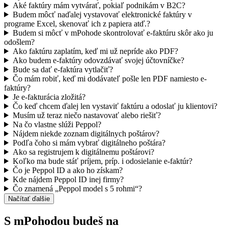
Aké faktúry mám vytvárať, pokiaľ podnikám v B2C?
Budem môcť naďalej vystavovať elektronické faktúry v
programe Excel, skenovať ich z papiera atď.?
Budem si môcť v mPohode skontrolovať e-faktúru skôr ako ju
odošlem?
Ako faktúru zaplatím, keď mi už nepríde ako PDF?
Ako budem e-faktúry odovzdávať svojej účtovníčke?
Bude sa dať e-faktúra vytlačiť?
Čo mám robiť, keď mi dodávateľ pošle len PDF namiesto e-
faktúry?
Je e-fakturácia zložitá?
Čo keď chcem ďalej len vystaviť faktúru a odoslať ju klientovi?
Musím už teraz niečo nastavovať alebo riešiť?
Na čo vlastne slúži Peppol?
Nájdem niekde zoznam digitálnych poštárov?
Podľa čoho si mám vybrať digitálneho poštára?
Ako sa registrujem k digitálnemu poštárovi?
Koľko ma bude stáť príjem, príp. i odosielanie e-faktúr?
Čo je Peppol ID a ako ho získam?
Kde nájdem Peppol ID inej firmy?
Čo znamená „Peppol model s 5 rohmi“?
Načítať ďalšie
S mPohodou budeš na