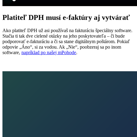
Platiteľ DPH musí
e‑faktúry aj vytvárať
Ako platiteľ DPH už asi používaš na fakturáciu špeciálny software.
Stačia ti tak dve cielené otázky na jeho poskytovateľa – či bude
podporovať e‑fakturáciu a či sa stane digitálnym poštárom. Pokiaľ
odpovie „Áno“, si za vodou. Ak „Nie“, poobzeraj sa po inom
software,
napríklad po našej mPohode
.