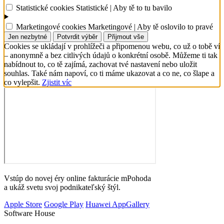
Statistické cookies
Statistické
| Aby tě to tu bavilo
Marketingové cookies
Marketingové
| Aby tě oslovilo to pravé
Jen nezbytné
Potvrdit výběr
Přijmout vše
Cookies se ukládají v prohlížeči a připomenou webu, co už o tobě ví
– anonymně a bez citlivých údajů o konkrétní osobě. Můžeme ti tak
nabídnout to, co tě zajímá, zachovat tvé nastavení nebo uložit
souhlas. Také nám napoví, co ti máme ukazovat a co ne, co šlape a
co vylepšit.
Zjistit víc
Vstúp do novej éry online fakturácie mPohoda
a ukáž svetu svoj podnikateľský štýl.
Apple Store
Google Play
Huawei AppGallery
Software House