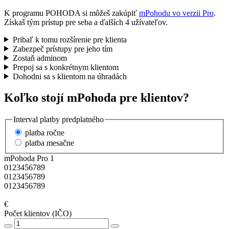
K programu POHODA si môžeš zakúpiť
mPohodu vo verzii Pro
.
Získaš tým prístup pre seba a ďalších 4 užívateľov.
Pribaľ k tomu rozšírenie pre klienta
Zabezpeč prístupy pre jeho tím
Zostaň adminom
Prepoj sa s konkrétnym klientom
Dohodni sa s klientom na úhradách
Koľko stojí
mPohoda pre klientov?
Interval platby predplatného
platba ročne
platba mesačne
mPohoda Pro
1
0
1
2
3
4
5
6
7
8
9
0
1
2
3
4
5
6
7
8
9
0
1
2
3
4
5
6
7
8
9
€
Počet klientov (IČO)