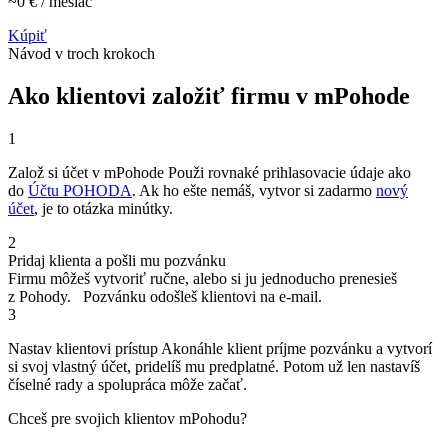
~
0
€ / mesiac
Kúpiť
Návod v troch krokoch
Ako klientovi založiť
firmu v mPohode
1
Založ si účet v mPohode
Použi rovnaké prihlasovacie údaje ako
do
Účtu POHODA
. Ak ho ešte nemáš, vytvor si zadarmo
nový
účet
, je to otázka minútky.
2
Pridaj klienta a pošli mu pozvánku
Firmu môžeš vytvoriť ručne, alebo si ju jednoducho prenesieš
z Pohody.
Pozvánku odošleš klientovi na e‑mail.
3
Nastav klientovi prístup
Akonáhle klient príjme pozvánku a vytvorí
si svoj vlastný účet, pridelíš mu predplatné. Potom už len nastavíš
číselné rady a spolupráca môže začať.
Chceš pre svojich klientov mPohodu?