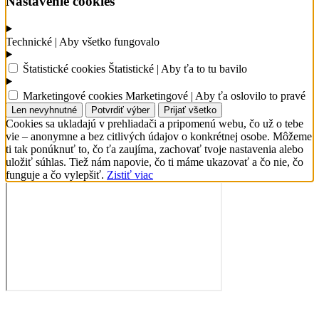
Nastavenie cookies
Technické
| Aby všetko fungovalo
Štatistické cookies
Štatistické
| Aby ťa to tu bavilo
Marketingové cookies
Marketingové
| Aby ťa oslovilo to pravé
Len nevyhnutné
Potvrdiť výber
Prijať všetko
Cookies sa ukladajú v prehliadači a pripomenú webu, čo už o tebe
vie – anonymne a bez citlivých údajov o konkrétnej osobe. Môžeme
ti tak ponúknuť to, čo ťa zaujíma, zachovať tvoje nastavenia alebo
uložiť súhlas. Tiež nám napovie, čo ti máme ukazovať a čo nie, čo
funguje a čo vylepšiť.
Zistiť viac