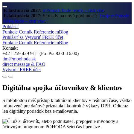
E-fakturácia 2027:
mPohoda bude ready – zisti viac
.
E-fakturácia 2027:
Si ready na novú povinnosť?
Tvoja mPohoda
100% bude – zisti viac
.
Prihlásiť
Funkcie
Cenník
Referencie
mBlog
Prihlásiť sa
Vytvoriť FREE účet
Funkcie
Cenník
Referencie
mBlog
Kontakt
+421 259 429 911 (Po–Pia 8:00–16:00)
tim@mpohoda.sk
direct message & FAQ
Vytvoriť FREE účet
Digitálna spojka
účtovníkov & klientov
S mPohodou máš prístup k faktúram klientov v reálnom čase, všetko
pripravené pre daňové priznania i kontrolné výkazy DPH. Odteraz
len digitálny poriadok bez e-mailovania.