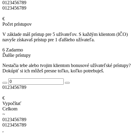
0
1
2
3
4
5
6
7
8
9
0
1
2
3
4
5
6
7
8
9
€
Počet prístupov
V základe máš prístup pre 5 užívateľov. S každým klientom (IČO)
navyše získavaš prístup pre 1 ďalšieho užívateľa.
6
Zadarmo
Ďalšie prístupy
Nestačia tebe alebo tvojim klientom bonusové užívateľské prístupy?
Dokúpiť si ich môžeš presne toľko, koľko potrebuješ.
0
1
2
3
4
5
6
7
8
9
€
Vypočítať
Celkom
~
0
1
2
3
4
5
6
7
8
9
0
1
2
3
4
5
6
7
8
9
,