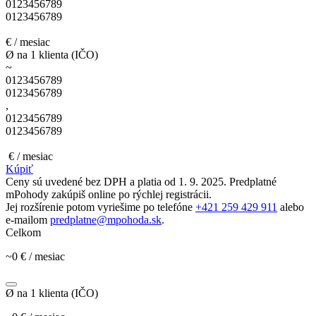
0
1
2
3
4
5
6
7
8
9
0
1
2
3
4
5
6
7
8
9
€ / mesiac
Ø na 1 klienta (IČO)
~
0
1
2
3
4
5
6
7
8
9
0
1
2
3
4
5
6
7
8
9
,
0
1
2
3
4
5
6
7
8
9
0
1
2
3
4
5
6
7
8
9
€ / mesiac
Kúpiť
Ceny sú uvedené bez DPH a platia od 1. 9. 2025. Predplatné
mPohody zakúpiš online po rýchlej registrácii.
Jej rozšírenie potom vyriešime po telefóne
+421 259 429 911
alebo
e-mailom
predplatne@mpohoda.sk
.
Celkom
~
0
€ / mesiac
Ø na 1 klienta (IČO)