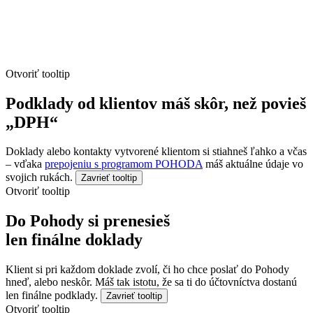
Otvoriť tooltip
Podklady od klientov máš skôr, než povieš
„DPH“
Doklady alebo kontakty vytvorené klientom si stiahneš ľahko a včas
– vďaka
prepojeniu s programom POHODA
máš aktuálne údaje vo
svojich rukách.
Zavrieť tooltip
Otvoriť tooltip
Do Pohody si prenesieš
len finálne doklady
Klient si pri každom doklade zvolí, či ho chce poslať do Pohody
hneď, alebo neskôr. Máš tak istotu, že sa ti do účtovníctva dostanú
len finálne podklady.
Zavrieť tooltip
Otvoriť tooltip