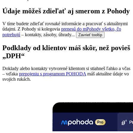
Údaje môžeš zdieľať aj smerom z Pohody
V tíme budete zdieľať rovnaké informácie a pracovať s aktuálnymi
údajmi. Z Pohody si kolegovia
prenesú do mPohody všetko, čo
potrebujú
– kontakty, zásoby, úhrady...
Zavrieť tooltip
Podklady od klientov máš skôr, než povieš
„DPH“
Doklady alebo kontakty vytvorené klientom si stiahneš ľahko a včas
– vďaka
prepojeniu s programom POHODA
máš aktuálne údaje vo
svojich rukách.