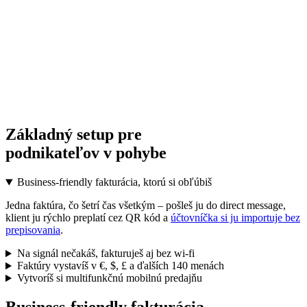
Základný setup pre
podnikateľov v pohybe
Business‑friendly fakturácia, ktorú si obľúbiš
Jedna faktúra, čo šetrí čas všetkým – pošleš ju do direct message,
klient ju rýchlo preplatí cez QR kód a
účtovníčka si ju importuje bez
prepisovania
.
Na signál nečakáš, fakturuješ aj bez wi‑fi
Faktúry vystavíš v €, $, £ a ďalších 140 menách
Vytvoríš si multifunkčnú mobilnú predajňu