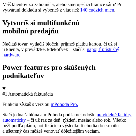
Máš klientov zo zahraničia, alebo smeruješ za hranice sám? Pri
vytváraní dokladu si vyberieš z viac než
140 cudzích mien
.
Vytvoríš si multifunkčnú
mobilnú predajňu
Načítaš tovar, vytlačíš bloček, príjmeš platbu kartou, či už si
u klienta, v prevádzke, kdekoľvek – stačí si
napojiť príslušný
hardware
.
Power features pro
skúšených
podnikateľov
#1 Automatická fakturácia
Funkciu získaš s verziou
mPohoda Pro.
Stačí jedna šablóna a mPohoda podľa nej odošle
pravidelné faktúry
automaticky
– či už raz za deň, týždeň, mesiac alebo rok. Všetko
beží podľa plánu, notifikácie o výsledku ti chodia do e-mailu
a ušetrený čas môžeš venovať dôležitejším veciam.