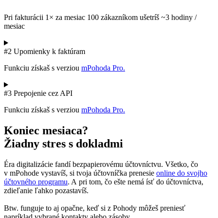
Pri fakturácii 1× za mesiac 100 zákazníkom
ušetríš ~3 hodiny /
mesiac
#2 Upomienky k faktúram
Funkciu získaš s verziou
mPohoda Pro.
#3 Prepojenie cez API
Funkciu získaš s verziou
mPohoda Pro.
Koniec mesiaca?
Žiadny stres
s dokladmi
Éra digitalizácie fandí bezpapierovému účtovníctvu. Všetko, čo
v mPohode vystavíš, si tvoja účtovníčka prenesie
online do svojho
účtovného programu
. A pri tom, čo ešte nemá ísť do účtovníctva,
zdieľanie ľahko pozastavíš.
Btw. funguje to aj opačne, keď si z Pohody môžeš preniesť
napríklad vybrané kontakty alebo zásoby.