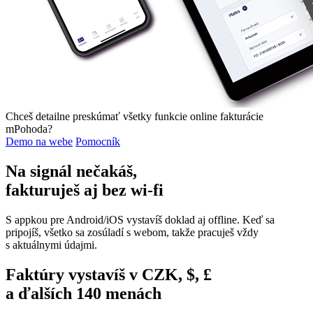
Chceš detailne preskúmať všetky funkcie online fakturácie
mPohoda?
Demo na webe
Pomocník
Na signál nečakáš,
fakturuješ aj bez wi‑fi
S appkou pre Android/iOS vystavíš doklad aj offline. Keď sa
pripojíš, všetko sa zosúladí s webom, takže pracuješ vždy
s aktuálnymi údajmi.
Faktúry vystavíš v CZK, $, £
a ďalších 140 menách