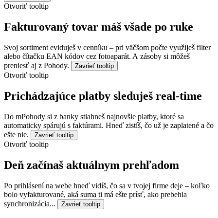
Otvoriť tooltip
Fakturovaný tovar máš všade po ruke
Svoj sortiment eviduješ v cenníku – pri väčšom počte využiješ filter
alebo čítačku EAN kódov cez fotoaparát. A zásoby si môžeš
preniesť aj z Pohody.
Zavrieť tooltip
Otvoriť tooltip
Prichádzajúce platby sleduješ real-time
Do mPohody si z banky stiahneš najnovšie platby, ktoré sa
automaticky spárujú s faktúrami. Hneď zistíš, čo už je zaplatené a čo
ešte nie.
Zavrieť tooltip
Otvoriť tooltip
Deň začínaš aktuálnym prehľadom
Po prihlásení na webe hneď vidíš, čo sa v tvojej firme deje – koľko
bolo vyfakturované, aká suma ti má ešte prísť, ako prebehla
synchronizácia...
Zavrieť tooltip