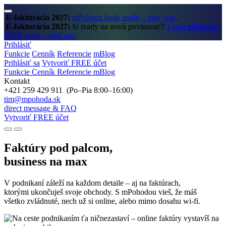
E-fakturácia 2027:
mPohoda bude ready – zisti viac
.
E-fakturácia 2027:
Si ready na novú povinnosť?
Tvoja mPohoda
100% bude – zisti viac
.
Prihlásiť
Funkcie
Cenník
Referencie
mBlog
Prihlásiť sa
Vytvoriť FREE účet
Funkcie
Cenník
Referencie
mBlog
Kontakt
+421 259 429 911 (Po–Pia 8:00–16:00)
tim@mpohoda.sk
direct message & FAQ
Vytvoriť FREE účet
Faktúry pod palcom,
business na max
V podnikaní záleží na každom detaile – aj na faktúrach,
ktorými ukončuješ svoje obchody. S mPohodou vieš, že máš
všetko zvládnuté, nech už si online, alebo mimo dosahu wi‑fi.