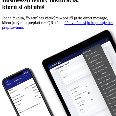
Business‑friendly fakturácia,
ktorú si obľúbiš
Jedna faktúra, čo šetrí čas všetkým – pošleš ju do direct message,
klient ju rýchlo preplatí cez QR kód a
účtovníčka si ju importuje bez
prepisovania
.