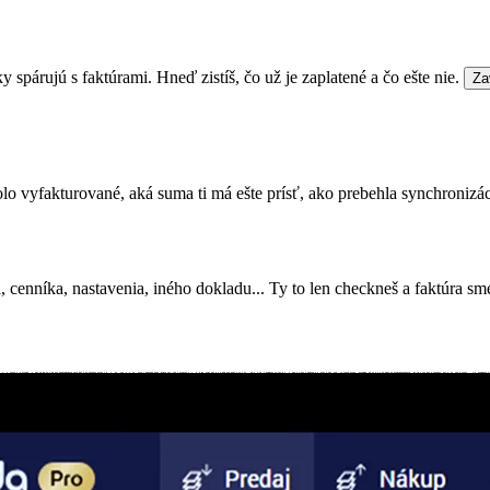
spárujú s faktúrami. Hneď zistíš, čo už je zaplatené a čo ešte nie.
Zav
olo vyfakturované, aká suma ti má ešte prísť, ako prebehla synchronizáci
cenníka, nastavenia, iného dokladu... Ty to len checkneš a faktúra sme