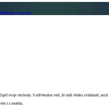
% bude – zisti viac
.
nčuješ svoje obchody. S mPohodou vieš, že máš všetko zvládnuté, nech 