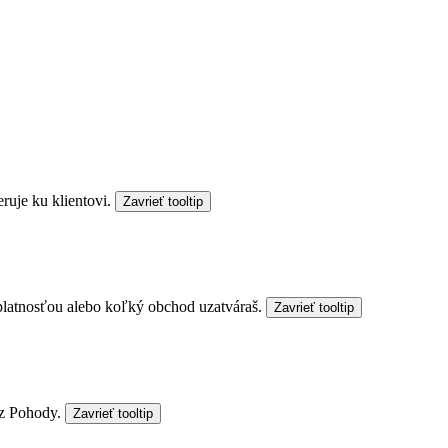
ruje ku klientovi.
Zavrieť tooltip
latnosťou alebo koľký obchod uzatváraš.
Zavrieť tooltip
 z Pohody.
Zavrieť tooltip