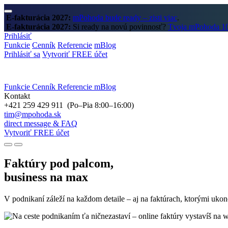
E-fakturácia 2027:
mPohoda bude ready – zisti viac
.
E-fakturácia 2027:
Si ready na novú povinnosť?
Tvoja mPohoda 100
Prihlásiť
Funkcie
Cenník
Referencie
mBlog
Prihlásiť sa
Vytvoriť FREE účet
Funkcie
Cenník
Referencie
mBlog
Kontakt
+421 259 429 911 (Po–Pia 8:00–16:00)
tim@mpohoda.sk
direct message & FAQ
Vytvoriť FREE účet
Faktúry pod palcom,
business na max
V podnikaní záleží na každom detaile – aj na faktúrach, ktorými uko