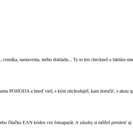
cenníka, nastavenia, iného dokladu... Ty to len checkneš a faktúra sme
ogramu POHODA a hneď vieš, s kým obchoduješ, kam doručiť, s akou sp
 alebo čítačku EAN kódov cez fotoaparát. A zásoby si môžeš preniesť aj