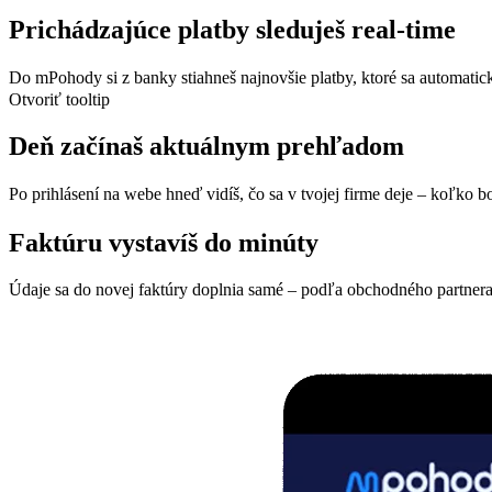
Prichádzajúce platby sleduješ real-time
Do mPohody si z banky stiahneš najnovšie platby, ktoré sa automaticky 
Otvoriť tooltip
Deň začínaš aktuálnym prehľadom
Po prihlásení na webe hneď vidíš, čo sa v tvojej firme deje – koľko b
Faktúru vystavíš do minúty
Údaje sa do novej faktúry doplnia samé – podľa obchodného partnera, 