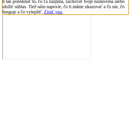
ti tak ponúknuť to, čo ťa zaujíma, zachovať tvoje nastavenia alebo
uložiť súhlas. Tiež nám napovie, čo ti máme ukazovať a čo nie, čo
funguje a čo vylepšiť.
Zistiť viac