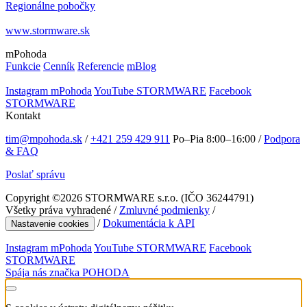
Regionálne pobočky
www.stormware.sk
mPohoda
Funkcie
Cenník
Referencie
mBlog
Instagram mPohoda
YouTube STORMWARE
Facebook
STORMWARE
Kontakt
tim@mpohoda.sk
/
+421 259 429 911
Po–Pia 8:00–16:00
/
Podpora
& FAQ
Poslať správu
Copyright ©
2026
STORMWARE s.r.o. (IČO 36244791)
Všetky práva vyhradené /
Zmluvné podmienky
/
/
Dokumentácia k API
Nastavenie cookies
Instagram mPohoda
YouTube STORMWARE
Facebook
STORMWARE
Spája nás značka POHODA