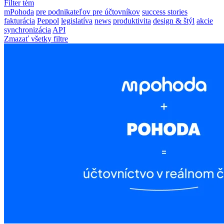
Filter tém
mPohoda
pre podnikateľov
pre účtovníkov
success stories
fakturácia
Peppol
legislatíva
news
produktivita
design & štýl
akcie
synchronizácia
API
Zmazať všetky filtre