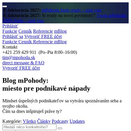
E-fakturácia 2027:
mPohoda bude ready – zisti viac
.
E-fakturácia 2027:
Si ready na novú povinnosť?
Tvoja mPohoda
100% bude – zisti viac
.
Prihlásiť
Funkcie
Cenník
Referencie
mBlog
Prihlásiť sa
Vytvoriť FREE účet
Funkcie
Cenník
Referencie
mBlog
Kontakt
+421 259 429 911 (Po–Pia 8:00–16:00)
tim@mpohoda.sk
direct message & FAQ
Vytvoriť FREE účet
Blog mPohody:
miesto pre podnikavé nápady
Mindset úspešných podnikateľov sa vytvára spoznávaním seba a
svojho okolia.
Čím sa dnes inšpiruješ práve ty?
Kategórie:
Všetko
Články
Podcasty
Updates