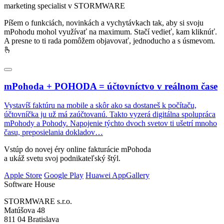
marketing specialist v STORMWARE
Píšem o funkciách, novinkách a vychytávkach tak, aby si svoju
mPohodu mohol využívať na maximum. Stačí vedieť, kam kliknúť.
A presne to ti rada pomôžem objavovať, jednoducho a s úsmevom.
🫰
mPohoda + POHODA = účtovníctvo v reálnom čase
Vystavíš faktúru na mobile a skôr ako sa dostaneš k počítaču,
účtovníčka ju už má zaúčtovanú. Takto vyzerá digitálna spolupráca
mPohody a Pohody. Napojenie týchto dvoch svetov ti ušetrí mnoho
času, preposielania dokladov…
Vstúp do novej éry online fakturácie mPohoda
a ukáž svetu svoj podnikateľský štýl.
Apple Store
Google Play
Huawei AppGallery
Software House
STORMWARE s.r.o.
Matúšova 48
811 04 Bratislava